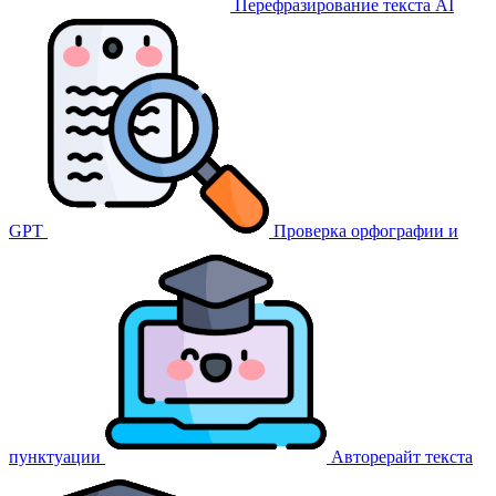
Перефразирование текста AI
GPT
Проверка орфографии и
пунктуации
Авторерайт текста