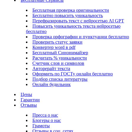
Бесплатные Сервисы
Бесплатная проверка оригинальности
Бесплатно повысить уникальность
Перефразировать текст с нейросетью AI GPT
Повысить уникальность текста нейросетью
бесплатно
Проверка орфографии и пунктуации бесплатно
Проверить статус заявки
Конвертер word в pdf
Бесплатный Синонимайзер
Расчитать % уникальности
Счетчик слов и символов
Авторерайт текста
Оформить по ГОСТу онлайн бесплатно
Подбор списка литературы
Онлайн будильник
Цены
Гарантии
Отзывы
Пресса о нас
Блогеры о нас
Грамоты
Отзывы в соц. сетях