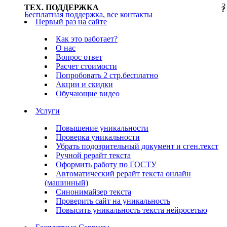
?
ТЕХ. ПОДДЕРЖКА
?
?
?
Бесплатная поддержка,
все контакты
Первый раз на сайте
Как это работает?
О нас
Вопрос ответ
Расчет стоимости
Попробовать 2 стр.бесплатно
Акции и скидки
Обучающие видео
Услуги
Повышение уникальности
Проверка уникальности
Убрать подозрительный документ и сген.текст
Ручной рерайт текста
Оформить работу по ГОСТУ
Автоматический рерайт текста онлайн
(машинный)
Синонимайзер текста
Проверить сайт на уникальность
Повысить уникальность текста нейросетью