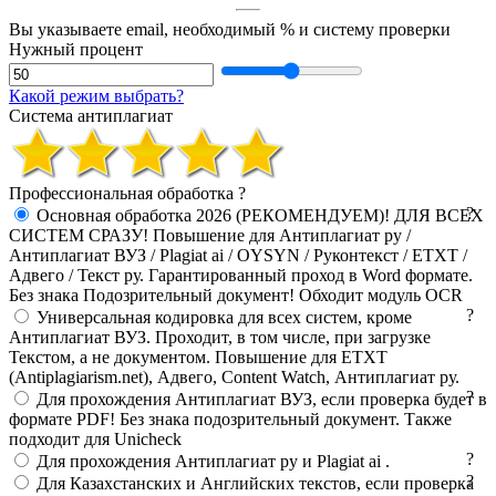
Вы указываете email, необходимый % и систему проверки
Нужный процент
Какой режим выбрать?
Система антиплагиат
Профессиональная обработка
?
?
Основная обработка 2026 (РЕКОМЕНДУЕМ)! ДЛЯ ВСЕХ
СИСТЕМ СРАЗУ! Повышение для Антиплагиат ру /
Антиплагиат ВУЗ / Plagiat ai / OYSYN / Руконтекст / ETXT /
Адвего / Текст ру. Гарантированный проход в Word формате.
Без знака Подозрительный документ! Обходит модуль OCR
?
Универсальная кодировка для всех систем, кроме
Антиплагиат ВУЗ. Проходит, в том числе, при загрузке
Текстом, а не документом. Повышение для ETXT
(Antiplagiarism.net), Адвего, Content Watch, Антиплагиат ру.
?
Для прохождения Антиплагиат ВУЗ, если проверка будет в
формате PDF! Без знака подозрительный документ. Также
подходит для Unicheck
?
Для прохождения Антиплагиат ру и Plagiat ai .
?
Для Казахстанских и Английских текстов, если проверка