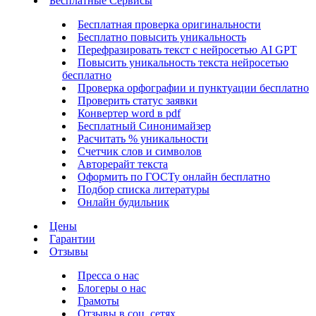
Бесплатные Сервисы
Бесплатная проверка оригинальности
Бесплатно повысить уникальность
Перефразировать текст с нейросетью AI GPT
Повысить уникальность текста нейросетью
бесплатно
Проверка орфографии и пунктуации бесплатно
Проверить статус заявки
Конвертер word в pdf
Бесплатный Синонимайзер
Расчитать % уникальности
Счетчик слов и символов
Авторерайт текста
Оформить по ГОСТу онлайн бесплатно
Подбор списка литературы
Онлайн будильник
Цены
Гарантии
Отзывы
Пресса о нас
Блогеры о нас
Грамоты
Отзывы в соц. сетях