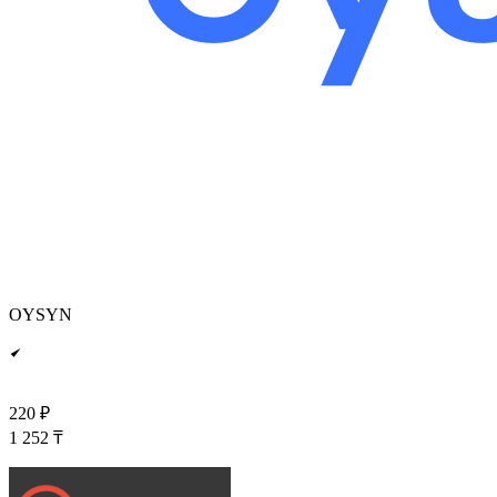
OYSYN
220 ₽
1 252 ₸