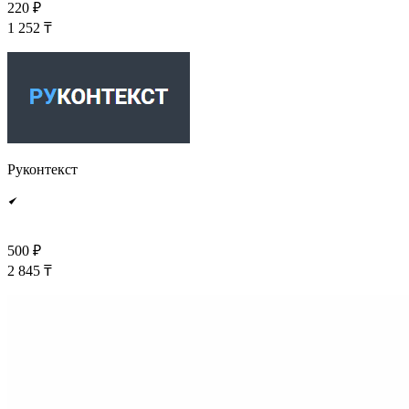
220 ₽
1 252 ₸
Руконтекст
500 ₽
2 845 ₸