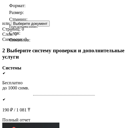
Формат:
Размер:
Страниц:
или
Выберите документ
Предложений:
Страниц:
0
Слов:
Слов:
0
Символов:
0
Символов:
2
Выберите систему проверки и дополнительные
услуги
Системы
Бесплатно
до 1000 симв.
190
₽ /
1 081 ₸
Полный отчет